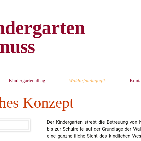
rfkinder
uss
Kindergartenalltag
Waldorfpädagogik
Konta
hes Konzept
Kleinkindgruppen
Pädagogisches Konzept
Kontaktmö
Altersgemischte
Grundlagen der
Bildungss
Gruppen
Waldorfpädagogik
Der Kindergarten strebt die Betreuung von 
bis zur Schulreife auf der Grundlage der Wa
Integration
eine ganzheitliche Sicht des kindlichen Wes