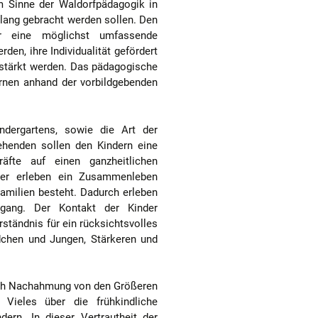
im Sinne der Waldorfpädagogik in
lang gebracht werden sollen. Den
r eine möglichst umfassende
den, ihre Individualität gefördert
gestärkt werden. Das pädagogische
rnen anhand der vorbildgebenden
dergartens, sowie die Art der
henden sollen den Kindern eine
äfte auf einen ganzheitlichen
der erleben ein Zusammenleben
Familien besteht. Dadurch erleben
rgang. Der Kontakt der Kinder
rständnis für ein rücksichtsvolles
dchen und Jungen, Stärkeren und
urch Nachahmung von den Größeren
Vieles über die frühkindliche
ern. In dieser Vertrautheit der