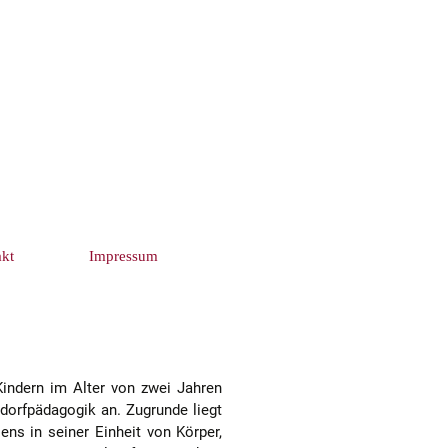
garten
Suchen
kt
Impressum
nach:
glichkeiten
pender
Kindern im Alter von zwei Jahren
ldorfpädagogik an. Zugrunde liegt
ens in seiner Einheit von Körper,