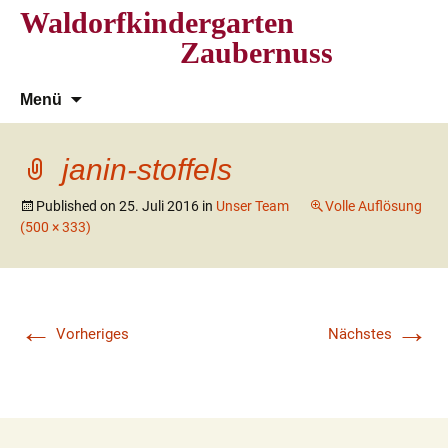
Waldorfkindergarten
Zaubernuss
Zum
Suchen
Menü
Inhalt
nach:
springen
janin-stoffels
Published on
25. Juli 2016
in
Unser Team
Volle Auflösung
(500 × 333)
←
→
Vorheriges
Nächstes