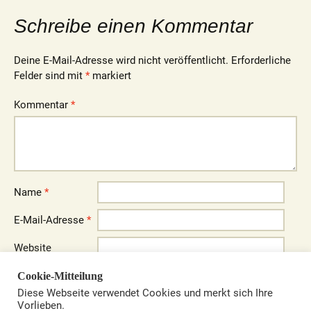
Schreibe einen Kommentar
Deine E-Mail-Adresse wird nicht veröffentlicht.
Erforderliche
Felder sind mit
*
markiert
Kommentar
*
Name
*
E-Mail-Adresse
*
Website
Name, E-Mail-Adresse und Website in diesem Browser für
Cookie-Mitteilung
meinen nächsten Kommentar speichern.
Diese Webseite verwendet Cookies und merkt sich Ihre
Vorlieben.