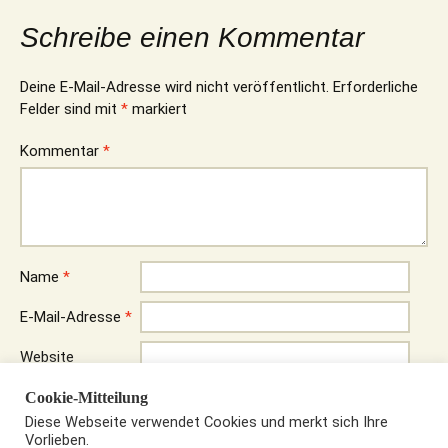
Schreibe einen Kommentar
Deine E-Mail-Adresse wird nicht veröffentlicht.
Erforderliche
Felder sind mit
*
markiert
Kommentar
*
Name
*
E-Mail-Adresse
*
Website
Name, E-Mail-Adresse und Website in diesem Browser für
Cookie-Mitteilung
meinen nächsten Kommentar speichern.
Diese Webseite verwendet Cookies und merkt sich Ihre
Vorlieben.