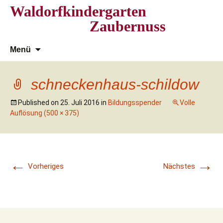
Waldorfkindergarten
Zaubernuss
Zum
Suchen
Menü
Inhalt
nach:
springen
schneckenhaus-schildow
Published on
25. Juli 2016
in
Bildungsspender
Volle
Auflösung (500 × 375)
←
→
Vorheriges
Nächstes