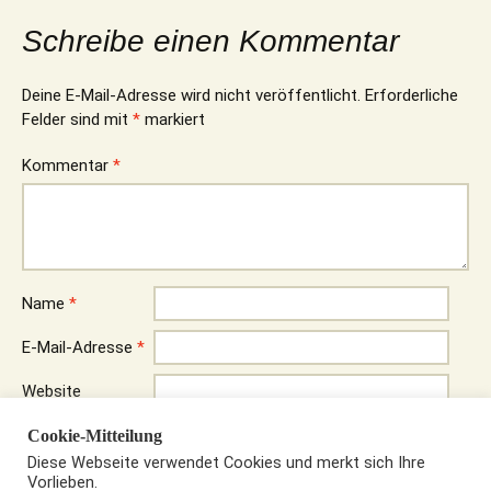
Schreibe einen Kommentar
Deine E-Mail-Adresse wird nicht veröffentlicht.
Erforderliche
Felder sind mit
*
markiert
Kommentar
*
Name
*
E-Mail-Adresse
*
Website
Name, E-Mail-Adresse und Website in diesem Browser für
Cookie-Mitteilung
meinen nächsten Kommentar speichern.
Diese Webseite verwendet Cookies und merkt sich Ihre
Vorlieben.