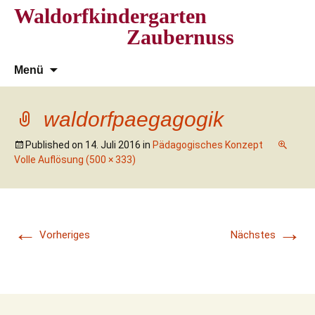
Waldorfkindergarten
Zaubernuss
Zum
Suchen
Menü
Inhalt
nach:
springen
waldorfpaegagogik
Published on
14. Juli 2016
in
Pädagogisches Konzept
Volle Auflösung (500 × 333)
←
→
Vorheriges
Nächstes